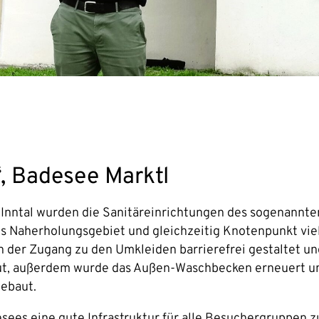
, Badesee Marktl
d-Inntal wurden die Sanitäreinrichtungen des sogenannt
btes Naherholungsgebiet und gleichzeitig Knotenpunkt vie
der Zugang zu den Umkleiden barrierefrei gestaltet und
aut, außerdem wurde das Außen-Waschbecken erneuert und
gebaut.
esees eine gute Infrastruktur für alle Besuchergruppen 